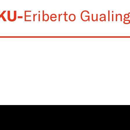
KU
-
Eriberto Gualin