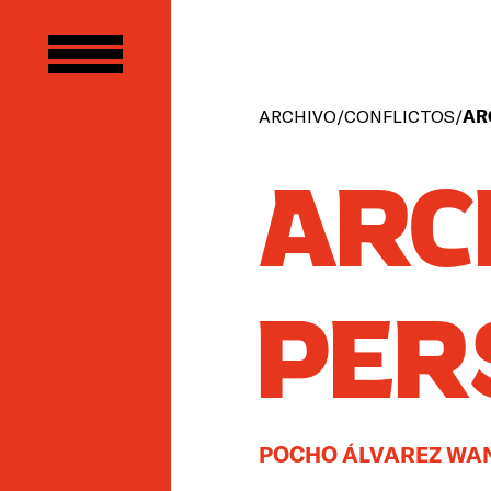
ARCHIVO
/
CONFLICTOS
/
AR
ARC
PER
POCHO ÁLVAREZ W