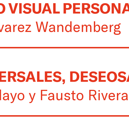
O VISUAL PERSON
varez Wandemberg
ERSALES, DESEOS
layo y Fausto River