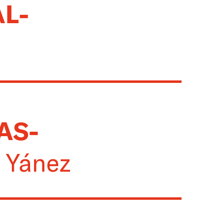
AL
-
AS
-
a Yánez