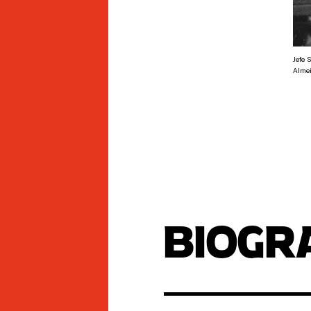
Jefe 
Almei
BIOGR